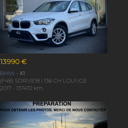
13990 €
BMW
- X1
(F48) SDRIVE18 I 136 CH LOUNGE
2017
- 137472 km