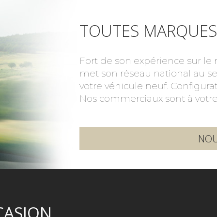
TOUTES MARQUES
Fort de son expérience sur l
met son réseau national au ser
votre véhicule neuf. Configura
Nos commerciaux sont à votre
NOU
CASION