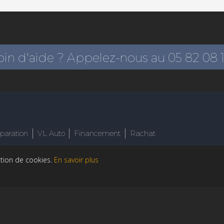
in d'aide ? Appelez-nous au 05 82 08 
éparation
VL Auto
Financement
Rachat
sation de cookies.
En savoir plus