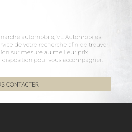
e marché automobile, VL Automobiles
vice de votre recherche afin de trouver
tion sur mesure au meilleur prix.
 disposition pour vous accompagner.
S CONTACTER