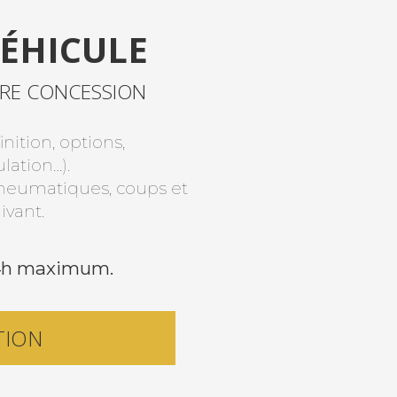
VÉHICULE
TRE CONCESSION
nition, options,
lation…).
: pneumatiques, coups et
ivant.
24h maximum.
TION