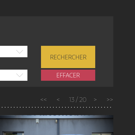
RECHERCHER
EFFACER
<<
<
13
/
20
>
>>