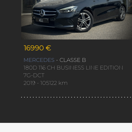
16990 €
MERCEDES
- CLASSE B
180D 116 CH BUSINESS LINE EDITION
7G-DCT
2019
- 105122 km