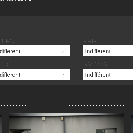
NERGIE
PRIX
ODÈLE
KM MAX.