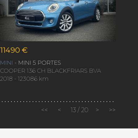
11490 €
MINI
- MINI 5 PORTES
COOPER 136 CH BLACKFRIARS BVA
2018
- 123086 km
<<
<
13
/
20
>
>>